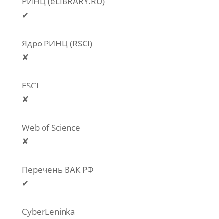
РИНЦ (eLIBRARY.RU)
✔
Ядро РИНЦ (RSCI)
✘
ESCI
✘
Web of Science
✘
Перечень ВАК РФ
✔
CyberLeninka