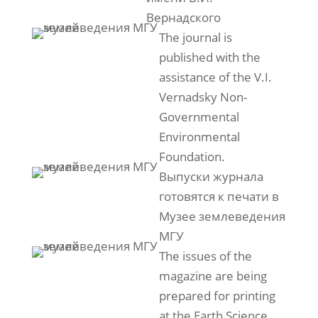
Вернадского
The journal is
published with the
assistance of the V.I.
Vernadsky Non-
Governmental
Environmental
Foundation.
Выпуски журнала
готовятся к печати в
Музее землеведения
МГУ
The issues of the
magazine are being
prepared for printing
at the Earth Science