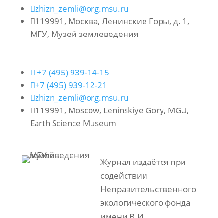

zhizn_zemli@org.msu.ru

119991, Москва, Ленинские Горы, д. 1,
МГУ, Музей землеведения

+7 (495) 939-14-15

+7 (495) 939-12-21

zhizn_zemli@org.msu.ru

119991, Moscow, Leninskiye Gory, MGU,
Earth Science Museum
Журнал издаётся при
содействии
Неправительственного
экологического фонда
имени В.И.