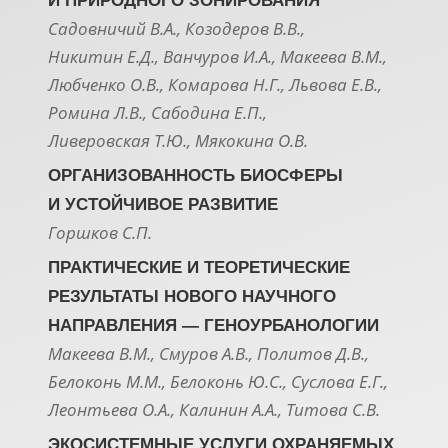
И ПРИРОДНОГО ЗОНИРОВАНИЯ
Садовничий В.А., Козодеров В.В.,
Никитин Е.Д., Ванчуров И.А., Макеева В.М.,
Любченко О.В., Комарова Н.Г., Львова Е.В.,
Ромина Л.В., Сабодина Е.П.,
Ливеровская Т.Ю., Мякокина О.В.
ОРГАНИЗОВАННОСТЬ БИОСФЕРЫ
И УСТОЙЧИВОЕ РАЗВИТИЕ
Горшков С.П.
ПРАКТИЧЕСКИЕ И ТЕОРЕТИЧЕСКИЕ
РЕЗУЛЬТАТЫ НОВОГО НАУЧНОГО
НАПРАВЛЕНИЯ — ГЕНОУРБАНОЛОГИИ
Макеева В.М., Смуров А.В., Политов Д.В.,
Белоконь М.М., Белоконь Ю.С., Суслова Е.Г.,
Леонтьева О.А., Калинин А.А., Титова С.В.
ЭКОСИСТЕМНЫЕ УСЛУГИ ОХРАНЯЕМЫХ