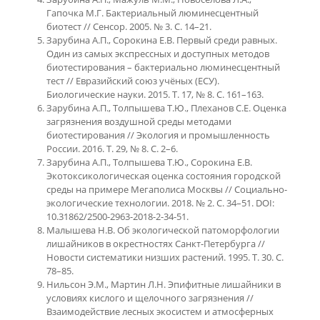
Гапочка М.Г. Бактериальный люминесцентный
биотест // Сенсор. 2005. № 3. С. 14–21.
Зарубина А.П., Сорокина Е.В. Первый среди равных.
Один из самых экспрессных и доступных методов
биотестирования – бактериально люминесцентный
тест // Евразийский союз учёных (ЕСУ).
Биологические науки. 2015. Т. 17, № 8. С. 161–163.
Зарубина А.П., Толпышева Т.Ю., Плеханов С.Е. Оценка
загрязнения воздушной среды методами
биотестирования // Экология и промышленность
России. 2016. Т. 29, № 8. С. 2–6.
Зарубина А.П., Толпышева Т.Ю., Сорокина Е.В.
Экотоксикологическая оценка состояния городской
среды на примере Мегаполиса Москвы // Социально-
экологические технологии. 2018. № 2. С. 34–51. DOI:
10.31862/2500-2963-2018-2-34-51.
Малышева Н.В. Об экологической патоморфологии
лишайников в окрестностях Санкт-Петербурга //
Новости систематики низших растений. 1995. Т. 30. С.
78–85.
Нильсон Э.М., Мартин Л.Н. Эпифитные лишайники в
условиях кислого и щелочного загрязнения //
Взаимодействие лесных экосистем и атмосферных