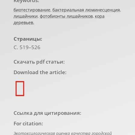
Keywords:
биотестирование
,
бактериальная люминесценция
,
лишайники
,
фотобионты лишайников
,
кора
деревьев.
Страницы:
С. 519–526
Скачать pdf статьи:
Download the article:

Ссылка для цитирования:
For citation:
Экотоксилогическая оценка качества городской