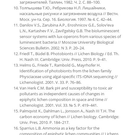
загрязнителей. Таллин, 1982. Ч. 2. С. 88–100.
Толпышева Т.Ю., Ребрикова Н.Л. Лишайники,
наскальные рисунки и загрязнение воздуха // Вестн.
Моск. ун-та. Сер. 16. Биология. 1997. № 4. С. 42–44.
Danilov V.S., Zarubina A.P., Eroshnicov G.E., Solov’eva
L.N., Kartashev F.V., Zavil’gelsky G.B. The bioluminescent
sensor systems with lux-operons from various species of
luminescent bacteria // Moscow University Biological
Sciences Bulletin. 2002. N 3. P. 20–24.
Friedl T., Büdel B. Photobionts // Lichen Biology / Ed. Th.
H. Nash III. Cambridge: Univ. Press, 2010. P. 9–41.
Helms G., Friede T., Rambold G., Mayrhofer H.
Identification of photobionts from the lichen family
Physciaceae using algal-specific ITS rDNA sequencing //
Lichenologist. 2001. V. 33. P. 76–86.
Van Herk C.M. Bark pH and susceptibility to toxic air
pollutants as independent causes of changes in
epiphytic lichen composition in space and time //
Lichenologist. 2001. Vol. 33. № 5. P. 419–441.
Palmqvist K., Dahlman L., Jonsson A., Nash III T.H. The
carbon economy of lichen // Lichen biology. Cambridge:
Univ. Pres, 2010. P. 184–217.
Sparrius L.B. Ammonia as a key factor for the
composition of epiphytic lichen communities // Lichens