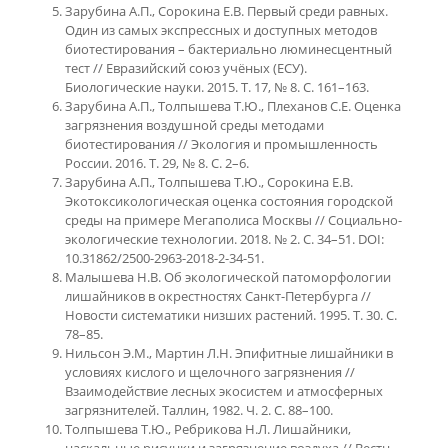
Зарубина А.П., Сорокина Е.В. Первый среди равных.
Один из самых экспрессных и доступных методов
биотестирования – бактериально люминесцентный
тест // Евразийский союз учёных (ЕСУ).
Биологические науки. 2015. Т. 17, № 8. С. 161–163.
Зарубина А.П., Толпышева Т.Ю., Плеханов С.Е. Оценка
загрязнения воздушной среды методами
биотестирования // Экология и промышленность
России. 2016. Т. 29, № 8. С. 2–6.
Зарубина А.П., Толпышева Т.Ю., Сорокина Е.В.
Экотоксикологическая оценка состояния городской
среды на примере Мегаполиса Москвы // Социально-
экологические технологии. 2018. № 2. С. 34–51. DOI:
10.31862/2500-2963-2018-2-34-51.
Малышева Н.В. Об экологической патоморфологии
лишайников в окрестностях Санкт-Петербурга //
Новости систематики низших растений. 1995. Т. 30. С.
78–85.
Нильсон Э.М., Мартин Л.Н. Эпифитные лишайники в
условиях кислого и щелочного загрязнения //
Взаимодействие лесных экосистем и атмосферных
загрязнителей. Таллин, 1982. Ч. 2. С. 88–100.
Толпышева Т.Ю., Ребрикова Н.Л. Лишайники,