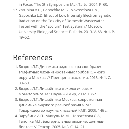
in Focus (The 5th Symposium IAL). Tartu, 2004. P. 60.
Zarubina A.P., Gapochka M.G., Novoselova L.A.,
Gapochka L.D. Effect of Low Intensity Electromagnetic
Radiation on the Toxicity of Domestic Wastewater
Tested with the “Ecolum” Test System // Moscow
University Biological Sciences Bulletin. 2013. V. 68, № 1. P.
49–52.
References
Бязров Л.Г. Динамика видового разнообразия
эпифитных лихенизированных грибов Южного
округа Москвы // Принципы экологии. 2013. № 1. С.
33–50.
Бязров Л.Г. Лишайники в экологическом
мониторинге. М.: Научный мир, 2002. 136 с.
Бязров Л.Г. Лишайники Москвы: современная
динамика видового разнообразия // М.:
Товарищество научных изданий КМК, 2009. 146 с.
Зарубина А.П., Мажуль М.М., Новосёлова Л.А.,
Гапочка М.Г. Бактериальный люминесцентный
биотест // Сенсор. 2005. № 3. С. 14–21.