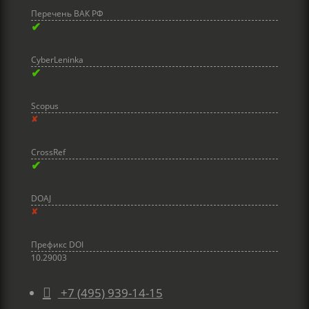
Перечень ВАК РФ
✔
CyberLeninka
✔
Scopus
✘
CrossRef
✔
DOAJ
✘
Префикс DOI
10.29003

+7 (495) 939-14-15