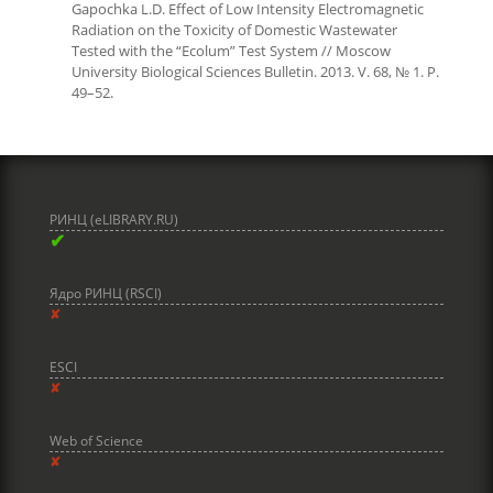
Gapochka L.D. Effect of Low Intensity Electromagnetic
Radiation on the Toxicity of Domestic Wastewater
Tested with the “Ecolum” Test System // Moscow
University Biological Sciences Bulletin. 2013. V. 68, № 1. P.
49–52.
РИНЦ (eLIBRARY.RU)
✔
Ядро РИНЦ (RSCI)
✘
ESCI
✘
Web of Science
✘