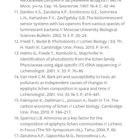
наскальные рисунки и загрязнение воздуха // Вестн.
Моск. ун-та. Сер. 16. Биология. 1997. № 4. С. 42–44.
Danilov V.S., Zarubina A.P., Eroshnicov G.E., Solov’eva
L.N., Kartashev F.V., Zavil’gelsky G.B. The bioluminescent
sensor systems with lux-operons from various species of
luminescent bacteria // Moscow University Biological
Sciences Bulletin. 2002. N 3. P. 20–24.
Friedl T., Büdel B. Photobionts // Lichen Biology / Ed. Th.
H. Nash III. Cambridge: Univ. Press, 2010. P. 9–41.
Helms G., Friede T., Rambold G., Mayrhofer H.
Identification of photobionts from the lichen family
Physciaceae using algal-specific ITS rDNA sequencing //
Lichenologist. 2001. V. 33. P. 76–86.
Van Herk C.M. Bark pH and susceptibility to toxic air
pollutants as independent causes of changes in
epiphytic lichen composition in space and time //
Lichenologist. 2001. Vol. 33. № 5. P. 419–441.
Palmqvist K., Dahlman L., Jonsson A., Nash III T.H. The
carbon economy of lichen // Lichen biology. Cambridge:
Univ. Pres, 2010. P. 184–217.
Sparrius L.B. Ammonia as a key factor for the
composition of epiphytic lichen communities // Lichens
in Focus (The 5th Symposium IAL). Tartu, 2004. P. 60.
Zarubina A.P., Gapochka M.G., Novoselova L.A.,