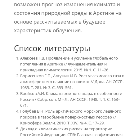
возможен прогноз изменения климата и
состояния природной среды в Арктике на
основе рассчитываемых в будущее
характеристик облучения.
Список литературы
Алексеев Г.В. Проявление и усиление глобального
потепления в Арктике // Фундаментальная и
прикладная климатология. 2015. № 1. С. 11–26.
Борисенков Е.П., Алтунин И.В. Рост углекислого газа в
атмосфере и его влияние на климат // Докл. АН СССР.
1985. Т. 281, № 3. С. 559–561.
Воейков А.И. Климаты земного шара, в особенности
России / Собр. соч. М.–Л.: АН СССР, 1948. Т. 1. С. 163–
671.
Голубев В.Н. Роль арктического морского ледяного
покрова в газообмене поверхностных геосфер //
Криосфера Земли. 2010. Т. XIV, № 4. С. 17–29.
Доклад о климатических рисках на территории
Российской Федерации. СПб: Главная геофизическая