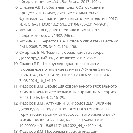
обсерватория им. А.И. Воейкова, 2017. 106 с.
Елисеев А.В. Глобальный цикл СО2: основные
процессы и взаимодействие с климатом //
Фундаментальная и прикладная климатология. 2017.
№ 4. С. 9–31. DOI: 10.21513/2410-8758-2017-4-9-31.
Монин А.С. Введение в теорию климата. Л.:
Гидрометеоиздат, 1982. 246 с.
Монин А.С., Берестов А.А. Новое о климате // Вестник
РАН. 2005. Т. 75, № 2. С. 126–138.
Смирнов Б.М. Физика глобальной атмосферы.
Долгопрудный: ИД Интеллект, 2017. 256 с.
Снакин В.В. Низкоуглеродная энергетика и
глобальное потепление климата // Жизнь Земли.
2024. Т. 46, № 1. С. 4–19. DOI: 10.29003/m3770.0514-
7468.2024_46_1/4-19.
Фёдоров В.М. Эволюция современного глобального
климата Земли и её возможные причины // Геориск.
2020. Т. XIV, № 4. С. 16–29.
Фёдоров В.М., Алтунин И.В., Фролов Д.М. Влияние
диоксида углерода антропогенного генезиса на
термический режим атмосферы и его изменения //
Жизнь Земли. 2022. Т. 44, № 4. С. 402–414. DOI:
10.29003/m3115.0514-7468.2022_44_4/402-414.
Фёдоров В.М. Проблемы параметризации