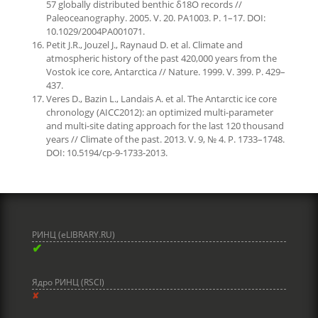
57 globally distributed benthic δ18O records //
Paleoceanography. 2005. V. 20. PA1003. P. 1–17. DOI:
10.1029/2004PA001071.
Petit J.R., Jouzel J., Raynaud D. et al. Climate and
atmospheric history of the past 420,000 years from the
Vostok ice core, Antarctica // Nature. 1999. V. 399. P. 429–
437.
Veres D., Bazin L., Landais A. et al. The Antarctic ice core
chronology (AICC2012): an optimized multi-parameter
and multi-site dating approach for the last 120 thousand
years // Climate of the past. 2013. V. 9, № 4. P. 1733–1748.
DOI: 10.5194/cp-9-1733-2013.
РИНЦ (eLIBRARY.RU)
✔
Ядро РИНЦ (RSCI)
✘