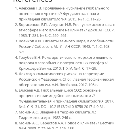
Алексеев Г.В. Проявление и усиление глобального
потепления в Арктике // Фундаментальная и
прикладная климатология. 2015. № 1. С. 11–26.
Борисенков Е.П., Алтунин И.В. Рост углекислого газа в
атмосфере и его влияние на климат // Докл. АН СССР.
1985. Т. 281, № 3. С. 559–561.
Воейков А.И. Климаты земного шара, в особенности
России / Собр. соч. М.–Л.: АН СССР, 1948. Т. 1. С. 163–
671.
Голубев В.Н. Роль арктического морского ледяного
покрова в газообмене поверхностных геосфер //
Криосфера Земли. 2010. Т. XIV, № 4. С. 17–29.
Доклад о климатических рисках на территории
Российской Федерации. СПб: Главная геофизическая
обсерватория им. А.И. Воейкова, 2017. 106 с.
Елисеев А.В. Глобальный цикл СО2: основные
процессы и взаимодействие с климатом //
Фундаментальная и прикладная климатология. 2017.
№ 4. С. 9–31. DOI: 10.21513/2410-8758-2017-4-9-31.
Монин А.С. Введение в теорию климата. Л.:
Гидрометеоиздат, 1982. 246 с.
Монин А.С., Берестов А.А. Новое о климате // Вестник
РАН. 2005. Т. 75, № 2. С. 126–138.