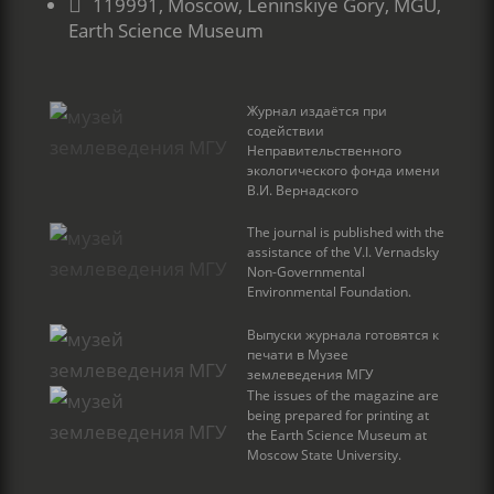

119991, Moscow, Leninskiye Gory, MGU,
Earth Science Museum
Журнал издаётся при
содействии
Неправительственного
экологического фонда имени
В.И. Вернадского
The journal is published with the
assistance of the V.I. Vernadsky
Non-Governmental
Environmental Foundation.
Выпуски журнала готовятся к
печати в Музее
землеведения МГУ
The issues of the magazine are
being prepared for printing at
the Earth Science Museum at
Moscow State University.