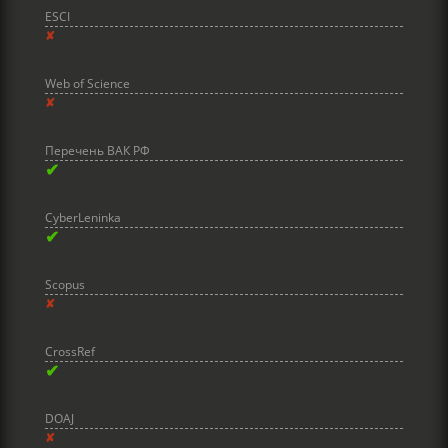
ESCI
✘
Web of Science
✘
Перечень ВАК РФ
✔
CyberLeninka
✔
Scopus
✘
CrossRef
✔
DOAJ
✘