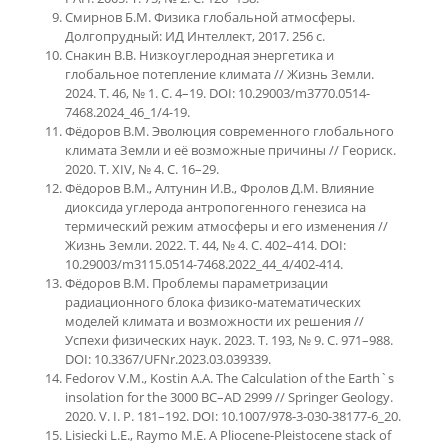
Смирнов Б.М. Физика глобальной атмосферы.
Долгопрудный: ИД Интеллект, 2017. 256 с.
Снакин В.В. Низкоуглеродная энергетика и
глобальное потепление климата // Жизнь Земли.
2024. Т. 46, № 1. С. 4–19. DOI: 10.29003/m3770.0514-
7468.2024_46_1/4-19.
Фёдоров В.М. Эволюция современного глобального
климата Земли и её возможные причины // Геориск.
2020. Т. XIV, № 4. С. 16–29.
Фёдоров В.М., Алтунин И.В., Фролов Д.М. Влияние
диоксида углерода антропогенного генезиса на
термический режим атмосферы и его изменения //
Жизнь Земли. 2022. Т. 44, № 4. С. 402–414. DOI:
10.29003/m3115.0514-7468.2022_44_4/402-414.
Фёдоров В.М. Проблемы параметризации
радиационного блока физико-математических
моделей климата и возможности их решения //
Успехи физических наук. 2023. Т. 193, № 9. С. 971–988.
DOI: 10.3367/UFNr.2023.03.039339.
Fedorov V.M., Kostin A.A. The Calculation of the Earth`s
insolation for the 3000 BC–AD 2999 // Springer Geology.
2020. V. I. P. 181–192. DOI: 10.1007/978-3-030-38177-6_20.
Lisiecki L.E., Raymo M.E. A Pliocene-Pleistocene stack of