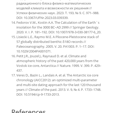
радиационного блока физико-математических
моделей климата и возможности их решения //
Успехи физических наук. 2023. Т. 193, № 9. С. 971–988.
DOI: 10.3367/UFNr.2023.03.039339.
Fedorov V.M., Kostin A.A. The Calculation of the Earth`s
insolation for the 3000 BC–AD 2999 // Springer Geology.
2020. V. I. P. 181–192. DOI: 10.1007/978-3-030-38177-6_20.
Lisiecki L.E., Raymo M.E. A Pliocene-Pleistocene stack of
57 globally distributed benthic δ18O records //
Paleoceanography. 2005. V. 20. PA1003. P. 1–17. DOI:
10.1029/2004PA001071.
Petit J.R., Jouzel J., Raynaud D. et al. Climate and
atmospheric history of the past 420,000 years from the
Vostok ice core, Antarctica // Nature. 1999. V. 399. P. 429–
437.
Veres D., Bazin L., Landais A. et al. The Antarctic ice core
chronology (AICC2012): an optimized multi-parameter
and multi-site dating approach for the last 120 thousand
years // Climate of the past. 2013. V. 9, № 4. P. 1733–1748.
DOI: 10.5194/cp-9-1733-2013.
References