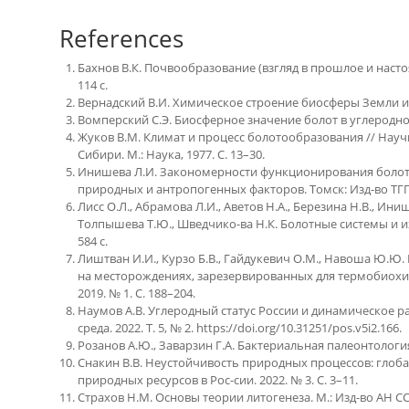
References
.
Бахнов В.К. Почвообразование (взгляд в прошлое и настоя
114 с.
Вернадский В.И. Химическое строение биосферы Земли и её
Вомперский С.Э. Биосферное значение болот в углеродном 
Жуков В.М. Климат и процесс болотообразования // Нау
Сибири. М.: Наука, 1977. С. 13–30.
Инишева Л.И. Закономерности функционирования болотн
природных и антропогенных факторов. Томск: Изд-во ТГПУ,
Лисс О.Л., Абрамова Л.И., Аветов Н.А., Березина Н.В., Иниш
Толпышева Т.Ю., Шведчико-ва Н.К. Болотные системы и их
584 с.
Лиштван И.И., Курзо Б.В., Гайдукевич О.М., Навоша Ю.Ю.
на месторождениях, зарезервированных для термобиохи
2019. № 1. С. 188–204.
Наумов А.В. Углеродный статус России и динамическое 
среда. 2022. Т. 5, № 2. https://doi.org/10.31251/pos.v5i2.166.
Розанов А.Ю., Заварзин Г.А. Бактериальная палеонтология //
Снакин В.В. Неустойчивость природных процессов: глоб
природных ресурсов в Рос-сии. 2022. № 3. С. 3–11.
Страхов Н.М. Основы теории литогенеза. М.: Изд-во АН СССР,