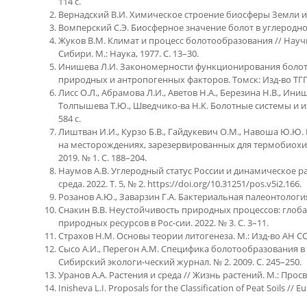
114 с.
Вернадский В.И. Химическое строение биосферы Земли и её
Вомперский С.Э. Биосферное значение болот в углеродном 
Жуков В.М. Климат и процесс болотообразования // Нау
Сибири. М.: Наука, 1977. С. 13–30.
Инишева Л.И. Закономерности функционирования болотн
природных и антропогенных факторов. Томск: Изд-во ТГПУ,
Лисс О.Л., Абрамова Л.И., Аветов Н.А., Березина Н.В., Иниш
Толпышева Т.Ю., Шведчико-ва Н.К. Болотные системы и их
584 с.
Лиштван И.И., Курзо Б.В., Гайдукевич О.М., Навоша Ю.Ю.
на месторождениях, зарезервированных для термобиохи
2019. № 1. С. 188–204.
Наумов А.В. Углеродный статус России и динамическое 
среда. 2022. Т. 5, № 2. https://doi.org/10.31251/pos.v5i2.166.
Розанов А.Ю., Заварзин Г.А. Бактериальная палеонтология //
Снакин В.В. Неустойчивость природных процессов: глоб
природных ресурсов в Рос-сии. 2022. № 3. С. 3–11.
Страхов Н.М. Основы теории литогенеза. М.: Изд-во АН СССР,
Сысо А.И., Перегон А.М. Специфика болотообразования в
Сибирский экологи-ческий журнал. № 2. 2009. С. 245–250.
Уранов А.А. Растения и среда // Жизнь растений. М.: Просве
Inisheva L.I. Proposals for the Classification of Peat Soils // Eu