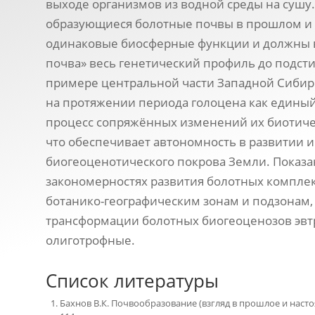
выходе организмов из водной среды на сушу
образующиеся болотные почвы в прошлом и
одинаковые биосферные функции и должны в
почва» весь генетический профиль до подс
примере центральной части Западной Сибир
на протяжении периода голоцена как едины
процесс сопряжённых изменений их биотиче
что обеспечивает автономность в развитии и
биогеоценотического покрова Земли. Показа
закономерностях развития болотных компле
ботанико-географическим зонам и подзонам
трансформации болотных биогеоценозов эвт
олиготрофные.
Список литературы
Бахнов В.К. Почвообразование (взгляд в прошлое и настоя