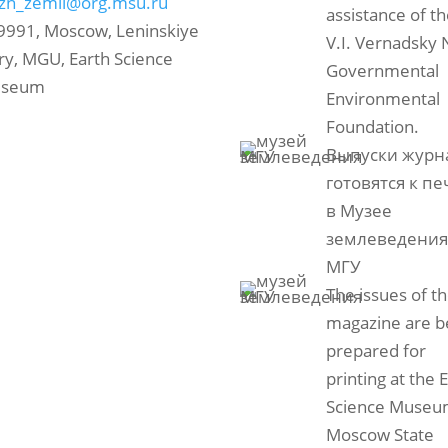
izn_zemli@org.msu.ru
assistance of t
9991, Moscow, Leninskiye
V.I. Vernadsky 
ry, MGU, Earth Science
Governmental
seum
Environmental
Foundation.
Выпуски журн
готовятся к пе
в Музее
землеведени
МГУ
The issues of t
magazine are b
prepared for
printing at the 
Science Museu
Moscow State