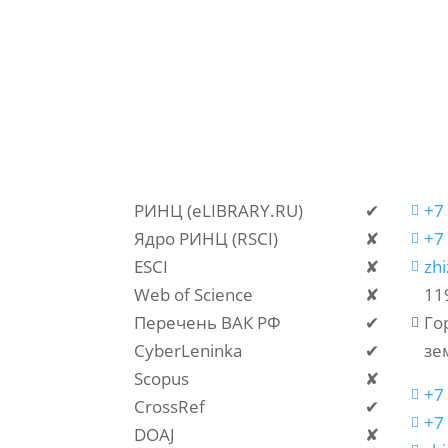
РИНЦ (eLIBRARY.RU)
✔
+7

Ядро РИНЦ (RSCI)
✘
+7

ESCI
✘
zh

Web of Science
✘
11
Перечень ВАК РФ
✔
Го

CyberLeninka
✔
зе
Scopus
✘
+7

CrossRef
✔
+7

DOAJ
✘