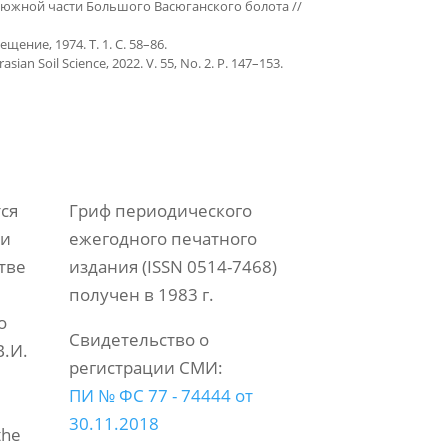
 южной части Большого Васюганского болота //
щение, 1974. Т. 1. С. 58–86.
rasian Soil Science, 2022. V. 55, No. 2. P. 147–153.
ся
Гриф периодического
ии
ежегодного печатного
тве
издания (ISSN 0514-7468)
получен в 1983 г.
о
Свидетельство о
.И.
регистрации СМИ:
ПИ № ФС 77 - 74444 от
30.11.2018
the