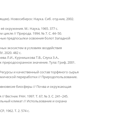
щее). Новосибирск: Наука. Сиб. отд-ние, 2002.
 окружения. М.: Наука, 1965. 377 с.
цикле // Природа. 1994. № 7. С. 44–50.
чные предпосылки освоения болот Западной
ых экосистем в условиях воздействия
 2020. 482 с.
ева Л.И., Курнишкова Т.В., Слука З.А.,
 природоохранное значение. Тула: Гриф, 2001.
 Ресурсы и качественный состав торфяного сырья
мической переработки // Природопользование.
равновесие биосферы // Почва и окружающая
 Вестник РАН. 1997. Т. 67, № 3. С. 241–245.
альный климат // Использование и охрана
 1962. Т. 2. 574 с.