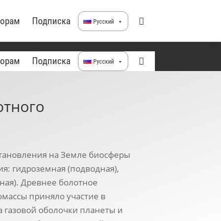
торам
Подписка
Русский
торам
Подписка
Русский
отного
тановления на Земле биосферы
я: гидроземная (подводная),
тная). Древнее болотное
массы приняло участие в
 газовой оболочки планеты и