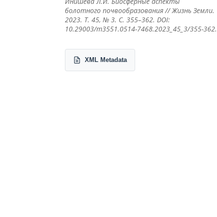
Инишева Л.И. Биосферные аспекты
болотного почвообразования // Жизнь Земли.
2023. Т. 45, № 3. С. 355–362. DOI:
10.29003/m3551.0514-7468.2023_45_3/355-362
XML Metadata