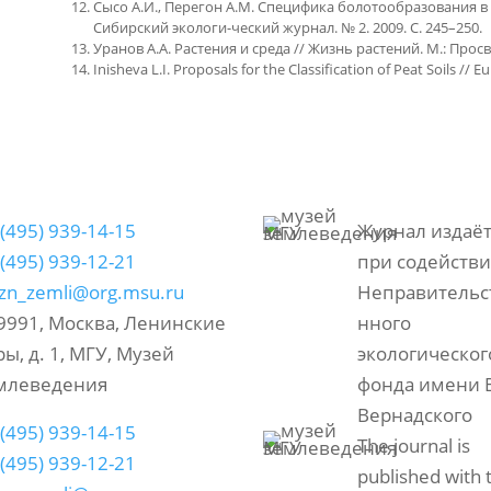
Сысо А.И., Перегон А.М. Специфика болотообразования в
Сибирский экологи-ческий журнал. № 2. 2009. С. 245–250.
Уранов А.А. Растения и среда // Жизнь растений. М.: Просве
Inisheva L.I. Proposals for the Classification of Peat Soils // Eu
 (495) 939-14-15
Журнал издаёт
 (495) 939-12-21
при содейств
izn_zemli@org.msu.ru
Неправительс
9991, Москва, Ленинские
нного
ры, д. 1, МГУ, Музей
экологическог
млеведения
фонда имени В
Вернадского
 (495) 939-14-15
The journal is
 (495) 939-12-21
published with 