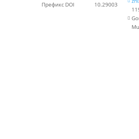
zh

Префикс DOI
10.29003
11
Go

Mu