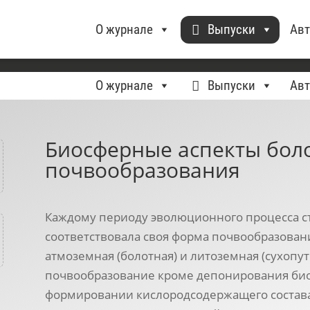
О журнале
Выпуски
Ав
О журнале
Выпуски
Ав
Биосферные аспекты бол
почвообразования
Каждому периоду эволюционного процесса с
соответствовала своя форма почвообразовани
атмоземная (болотная) и литоземная (сухопу
почвообразование кроме депонирования био
формировании кислородсодержащего состава