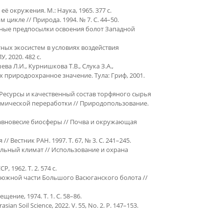
 окружения. М.: Наука, 1965. 377 с.
цикле // Природа. 1994. № 7. С. 44–50.
чные предпосылки освоения болот Западной
ых экосистем в условиях воздействия
 2020. 482 с.
ева Л.И., Курнишкова Т.В., Слука З.А.,
 природоохранное значение. Тула: Гриф, 2001.
 Ресурсы и качественный состав торфяного сырья
мической переработки // Природопользование.
равновесие биосферы // Почва и окружающая
 Вестник РАН. 1997. Т. 67, № 3. С. 241–245.
альный климат // Использование и охрана
 1962. Т. 2. 574 с.
 южной части Большого Васюганского болота //
щение, 1974. Т. 1. С. 58–86.
rasian Soil Science, 2022. V. 55, No. 2. P. 147–153.