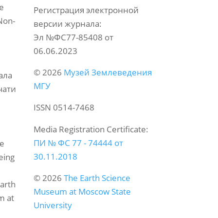
he
Регистрация электронной
Non-
версии журнала:
Эл №ФС77-85408 от
06.06.2023
© 2026
Музей Землеведения
ала
МГУ
чати
ISSN 0514-7468
я
Media Registration Certificate:
ПИ № ФС 77 - 74444 от
he
30.11.2018
eing
© 2026
The Earth Science
Earth
Museum at Moscow State
m at
University