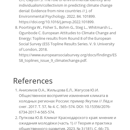
individualism/collectivism in predicting climate change
denial: Evidence from nine countries // J. of
Environmental Psychology. 2022. 84. 101899.
https://doi.org/10.1016/j.jenvp.2022.101899.
Poortinga W., Fisher S., Bohm G., Steg L., Whitmarsh L.,
Ogunbode C. European Attitudes to Climate Change and
Energy: Topline results from Round 8 of the European
Social Survey (ESS Topline Results Series. V. 9. University
of London, 2018.
https://www.europeansocialsurvey.org/docs/findings/ES
S8_toplines_issue_9_climatechange.pdf.
References
Анисимов О.А., Жильцова Е.Л., Жегусов Ю.И.
Общественное восприятие изменения климата в
холодных регионах России: пример Якутии // Лёд и
снег. 2017. Т. 57, № 4. С. 565–574. DOI: 10.15356/2076-
6734-2017-4-565-574.
Пупкова Ю.В. Климат Краснодарского края: мнение и
ожидания молодёжи (часть 1) // Теория и практика
общественного развития. 2023. № 3 (181). С. 66–73.