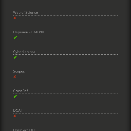
Web of Science
✘
Перечень ВАК РФ
✔
CyberLeninka
✔
Scopus
✘
CrossRef
✔
DOAJ
✘
Префикс DOI