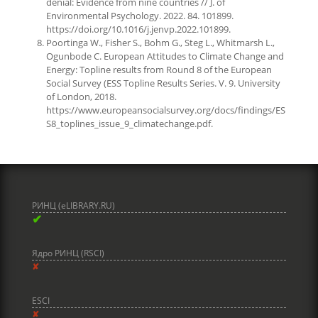
denial: Evidence from nine countries // J. of
Environmental Psychology. 2022. 84. 101899.
https://doi.org/10.1016/j.jenvp.2022.101899.
Poortinga W., Fisher S., Bohm G., Steg L., Whitmarsh L.,
Ogunbode C. European Attitudes to Climate Change and
Energy: Topline results from Round 8 of the European
Social Survey (ESS Topline Results Series. V. 9. University
of London, 2018.
https://www.europeansocialsurvey.org/docs/findings/ES
S8_toplines_issue_9_climatechange.pdf.
РИНЦ (eLIBRARY.RU)
✔
Ядро РИНЦ (RSCI)
✘
ESCI
✘