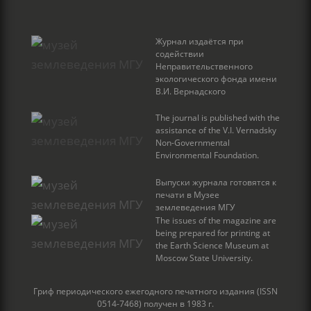
Журнал издаётся при
содействии
Неправительственного
экологического фонда имени
В.И. Вернадского
The journal is published with the
assistance of the V.I. Vernadsky
Non-Governmental
Environmental Foundation.
Выпуски журнала готовятся к
печати в Музее
землеведения МГУ
The issues of the magazine are
being prepared for printing at
the Earth Science Museum at
Moscow State University.
Гриф периодического ежегодного печатного издания (ISSN
0514-7468) получен в 1983 г.