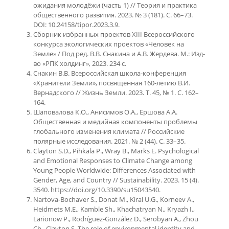
ожидания молодёжи (часть 1) // Теория и практика
общественного развития. 2023. № 3 (181). С. 66–73.
DOI: 10.24158/tipor.2023.3.9.
Сборник избранных проектов XIII Всероссийского
конкурса экологических проектов «Человек на
Земле» / Под ред. В.В. Снакина и А.В. Жердева. М.: Изд-
во «РПК холдинг», 2023. 234 с.
Снакин В.В. Всероссийская школа-конференция
«Хранители Земли», посвящённая 160-летию В.И.
Вернадского // Жизнь Земли. 2023. Т. 45, № 1. С. 162–
164.
Шаповалова К.О., Анисимов О.А., Ершова А.А.
Общественная и медийная компоненты проблемы
глобального изменения климата // Российские
полярные исследования. 2021. № 2 (44). С. 33–35.
Clayton S.D., Pihkala P., Wray B., Marks E. Psychological
and Emotional Responses to Climate Change among
Young People Worldwide: Differences Associated with
Gender, Age, and Country // Sustainability. 2023. 15 (4).
3540. https://doi.org/10.3390/su15043540.
Nartova-Bochaver S., Donat M., Kiral U.G., Korneev A.,
Heidmets M.E., Kamble Sh., Khachatryan N., Kryazh I.,
Larionow P., Rodríguez-González D., Serobyan A., Zhou
Ch., Clayton S. The role of environmental identity and