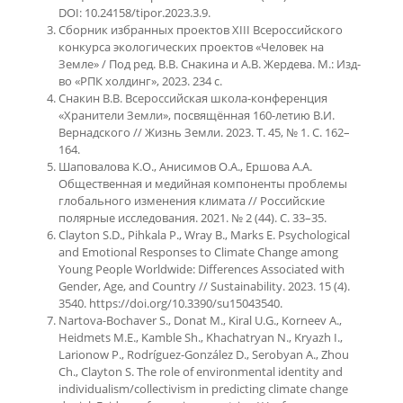
DOI: 10.24158/tipor.2023.3.9.
Сборник избранных проектов XIII Всероссийского
конкурса экологических проектов «Человек на
Земле» / Под ред. В.В. Снакина и А.В. Жердева. М.: Изд-
во «РПК холдинг», 2023. 234 с.
Снакин В.В. Всероссийская школа-конференция
«Хранители Земли», посвящённая 160-летию В.И.
Вернадского // Жизнь Земли. 2023. Т. 45, № 1. С. 162–
164.
Шаповалова К.О., Анисимов О.А., Ершова А.А.
Общественная и медийная компоненты проблемы
глобального изменения климата // Российские
полярные исследования. 2021. № 2 (44). С. 33–35.
Clayton S.D., Pihkala P., Wray B., Marks E. Psychological
and Emotional Responses to Climate Change among
Young People Worldwide: Differences Associated with
Gender, Age, and Country // Sustainability. 2023. 15 (4).
3540. https://doi.org/10.3390/su15043540.
Nartova-Bochaver S., Donat M., Kiral U.G., Korneev A.,
Heidmets M.E., Kamble Sh., Khachatryan N., Kryazh I.,
Larionow P., Rodríguez-González D., Serobyan A., Zhou
Ch., Clayton S. The role of environmental identity and
individualism/collectivism in predicting climate change