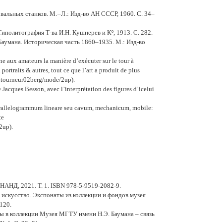
альных станков. М. –Л.: Изд-во АН СССР, 1960. С. 34–
Типолитография Т-ва И.Н. Кушнерев и Кº, 1913. С. 282.
аумана. Историческая часть 1860–1935. М.: Изд-во
aux amateurs la manière d’exécuter sur le tour à
 à portraits & autres, tout ce que l’art a produit de plus
ldutourneur02berg/mode/2up).
acques Besson, avec l’interprétation des figures d’icelui
 parallelogrammum lineare seu cavum, mechanicum, mobile:
te
2up).
АНД, 2021. Т. 1. ISBN 978-5-9519-2082-9.
к искусство. Экспонаты из коллекции и фондов музея
120.
ты в коллекции Музея МГТУ имени Н.Э. Баумана – связь