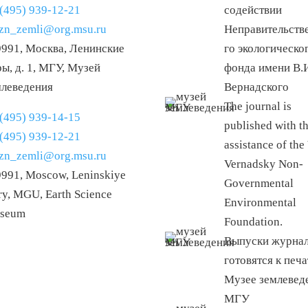
(495) 939-12-21
содействии
izn_zemli@org.msu.ru
Неправительств
9991, Москва, Ленинские
го экологическо
ы, д. 1, МГУ, Музей
фонда имени В.
млеведения
Вернадского
The journal is
(495) 939-14-15
published with t
(495) 939-12-21
assistance of the 
izn_zemli@org.msu.ru
Vernadsky Non-
9991, Moscow, Leninskiye
Governmental
y, MGU, Earth Science
Environmental
seum
Foundation.
Выпуски журна
готовятся к печа
Музее землевед
МГУ