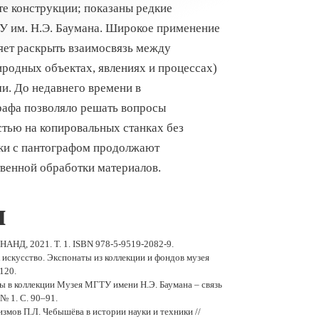
те конструкции; показаны редкие
У им. Н.Э. Баумана. Широкое применение
ляет раскрыть взаимосвязь между
иродных объектах, явлениях и процессах)
и. До недавнего времени в
афа позволяло решать вопросы
тью на копировальных станках без
ки с пантографом продолжают
твенной обработки материалов.
ы
АНД, 2021. Т. 1. ISBN 978-5-9519-2082-9.
к искусство. Экспонаты из коллекции и фондов музея
120.
ты в коллекции Музея МГТУ имени Н.Э. Баумана – связь
№ 1. С. 90–91.
измов П.Л. Чебышёва в истории науки и техники //