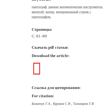
пантограф
,
ранние математические инструменты
,
масштаб
,
копир
,
копировальный станок с
пантографом.
Страницы:
С. 81–89
Скачать pdf статьи:
Download the article:

Ссылка для цитирования:
For citation:
Базанчук Г.А., Кураков С.В., Тихомиров Г.В.