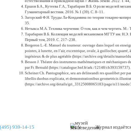
естествознания и прикладной науки // Жизнь Земли. 2022. Т. 44, 
Ершов Б.А., Кутеева Г.А., Тарабарин В.Б. О роли моделей механ
Гуманитарный вестник. 2016. № 1 (39). С. 8–11.
Загорский Ф.Н. Труды Ла-Кондамина по теории токарно-копиров
35.
Нетыкса М.А. Техника черчения: О том, как и чем чертить. М.: 
Тарабарин В.Б. Коллекция моделей механизмов МГТУ им. Н.Э. Б
Первый том, 2019. С. 217–238.
Bergeron L.-E. Manuel du tourneur: ouvrage dans lequel on enseigne 
pointes, à lunette, en l’air, excentrique, ovale, à guillocher, quarré,
ingénieux & de plus agréable (https://archive.org/details/manue
Besson J. Théatre des instrumens mathématiques et méchaniques de J
par Fr. Beroald (https://catalogue.bnf.fr/ark:/12148/cb393159737).
Scheiner Ch. Pantographice, seu ars delineandi res quaslibet per
libellis duobus explicata, et demonstrationibus geometricis illustra
(https://archive.org/details/gri_33125008065183/page/n11/mode/
(495) 939-14-15
Журнал издаётс