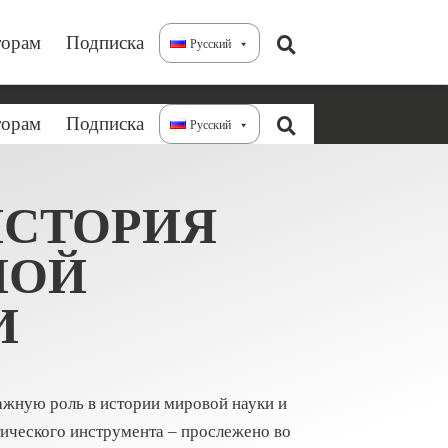
торам
Подписка
Русский
торам
Подписка
Русский
ИСТОРИЯ
НОЙ
И
ажную роль в истории мировой науки и
тического инструмента – прослежено во