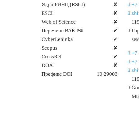
Ядро РИНЦ (RSCI)
✘
+7 

ESCI
✘
zh

Web of Science
✘
11
Перечень ВАК РФ
✔
Гор

CyberLeninka
✔
зе
Scopus
✘
+7 

CrossRef
✔
+7 

DOAJ
✘
zh

Префикс DOI
10.29003
11
Gor

Mu