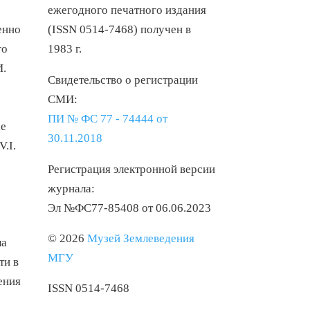
ежегодного печатного издания
енно
(ISSN 0514-7468) получен в
го
1983 г.
И.
Свидетельство о регистрации
СМИ:
ПИ № ФС 77 - 74444 от
he
30.11.2018
V.I.
Регистрация электронной версии
журнала:
Эл №ФС77-85408 от 06.06.2023
© 2026
Музей Землеведения
ла
МГУ
ти в
ения
ISSN 0514-7468