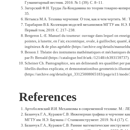
Гуманитарный вестник. 2016. № 1 (39). С. 8–11.
Загорский Ф.Н. Труды Ла-Кондамина по теории токарно-копиров
35.
Нетыкса М.А. Техника черчения: О том, как и чем чертить. М.: 
Тарабарин В.Б. Коллекция моделей механизмов МГТУ им. Н.Э. Б
Первый том, 2019. С. 217–238.
Bergeron L.-E. Manuel du tourneur: ouvrage dans lequel on enseigne 
pointes, à lunette, en l’air, excentrique, ovale, à guillocher, quarré,
ingénieux & de plus agréable (https://archive.org/details/manue
Besson J. Théatre des instrumens mathématiques et méchaniques de J
par Fr. Beroald (https://catalogue.bnf.fr/ark:/12148/cb393159737).
Scheiner Ch. Pantographice, seu ars delineandi res quaslibet per
libellis duobus explicata, et demonstrationibus geometricis illustra
(https://archive.org/details/gri_33125008065183/page/n11/mode/
References
Артоболевский И.И. Механизмы в современной технике. М.: ЛЕН
Базанчук Г.А., Кураков С.В. Инженерная графика и черчение ка
МГТУ им. Н.Э. Баумана // Станкоинструмент. 2019. № 4 (17). C. 
Базанчук Г.А., Кураков С.В. Ранние математические инструмен