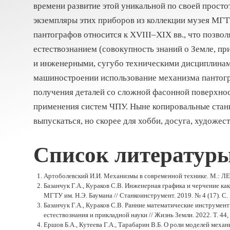
времени развитие этой уникальной по своей просто
экземпляры этих приборов из коллекции музея МГТ
пантографов относится к XVIII–XIX вв., что позво
естествознанием (совокупность знаний о Земле, пр
и инженерными, сугубо техническими дисциплинам
машиностроении использование механизма пантогр
получения деталей со сложной фасонной поверхнос
применения систем ЧПУ. Ныне копировальные стан
выпускаться, но скорее для хобби, досуга, художес
Список литератур
Артоболевский И.И. Механизмы в современной технике. М.: ЛЕН
Базанчук Г.А., Кураков С.В. Инженерная графика и черчение ка
МГТУ им. Н.Э. Баумана // Станкоинструмент. 2019. № 4 (17). C. 
Базанчук Г.А., Кураков С.В. Ранние математические инструмен
естествознания и прикладной науки // Жизнь Земли. 2022. Т. 44, 
Ершов Б.А., Кутеева Г.А., Тарабарин В.Б. О роли моделей механ