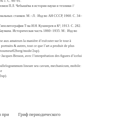
№ 1. С. 90–91.
измов П.Л. Чебышёва в истории науки и техники //
альных станков. М. –Л.: Изд-во АН СССР, 1960. С. 34–
Типолитография Т-ва И.Н. Кушнерев и Кº, 1913. С. 282.
аумана. Историческая часть 1860–1935. М.: Изд-во
aux amateurs la manière d’exécuter sur le tour à
 à portraits & autres, tout ce que l’art a produit de plus
ldutourneur02berg/mode/2up).
acques Besson, avec l’interprétation des figures d’icelui
 parallelogrammum lineare seu cavum, mechanicum, mobile:
te
2up).
я при
Гриф периодического