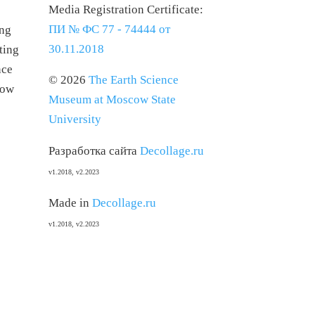
Media Registration Certificate:
ПИ № ФС 77 - 74444 от
ing
30.11.2018
ting
nce
© 2026
The Earth Science
cow
Museum at Moscow State
University
Разработка сайта
Decollage.ru
v1.2018, v2.2023
Made in
Decollage.ru
v1.2018, v2.2023